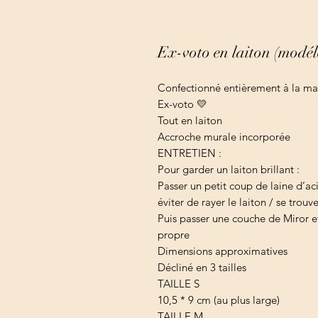
Ex-voto en laiton (modél
Confectionné entièrement à la mai
Ex-voto 💛
Tout en laiton
Accroche murale incorporée
ENTRETIEN :
Pour garder un laiton brillant :
Passer un petit coup de laine d’aci
éviter de rayer le laiton / se trou
Puis passer une couche de Miror et
propre
Dimensions approximatives
Décliné en 3 tailles
TAILLE S
10,5 * 9 cm (au plus large)
TAILLE M