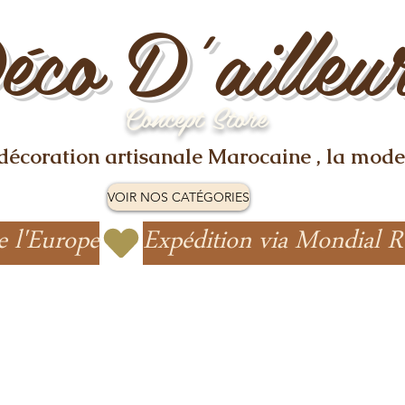
éco D'ailleu
Concept Store
 décoration artisanale Marocaine , la mode
VOIR NOS CATÉGORIES
e l'Europe