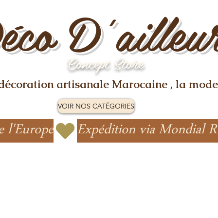
éco D'ailleu
Concept Store
 décoration artisanale Marocaine , la mode
VOIR NOS CATÉGORIES
e l'Europe