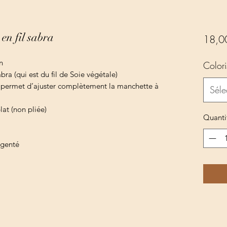
 en fil sabra
18,0
n
Colori
abra (qui est du fil de Soie végétale)
ui permet d’ajuster complètement la manchette à
Séle
at (non pliée)
Quanti
rgenté