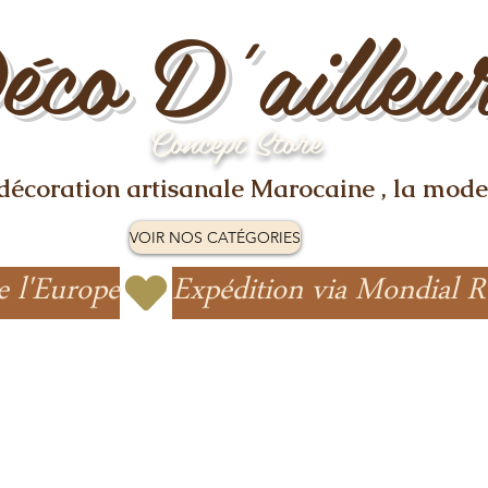
éco D'ailleu
Concept Store
 décoration artisanale Marocaine , la mode
VOIR NOS CATÉGORIES
e l'Europe