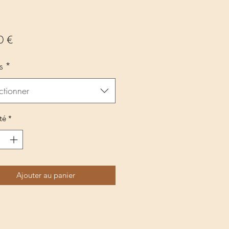
Prix
0 €
s
*
ctionner
té
*
Ajouter au panier