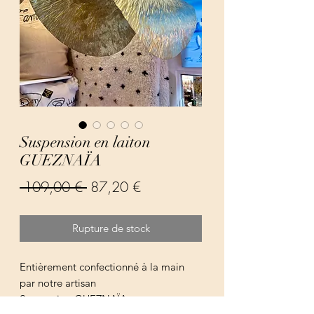
Suspension en laiton
GUEZNAÏA
Prix
Prix
 109,00 € 
87,20 €
original
promotionnel
Rupture de stock
Entièrement confectionné à la main
par notre artisan
Suspension GUEZNAÏA